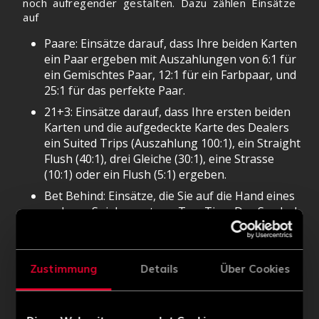
noch aufregender gestalten. Dazu zählen Einsätze
auf
Paare: Einsätze darauf, dass Ihre beiden Karten
ein Paar ergeben mit Auszahlungen von 6:1 für
ein Gemischtes Paar, 12:1 für ein Farbpaar, und
25:1 für das perfekte Paar.
21+3: Einsätze darauf, dass Ihre ersten beiden
Karten und die aufgedeckte Karte des Dealers
ein Suited Trips (Auszahlung 100:1), ein Straight
Flush (40:1), drei Gleiche (30:1), eine Strasse
(10:1) oder ein Flush (5:1) ergeben.
Bet Behind: Einsätze, die Sie auf die Hand eines
anderen Spielers setzen. Top-Tipp: Das Symbol
«Hot Player» zeigt an, welcher Ihrer Mitspieler
aktuell eine Glückssträhne hat.
Zustimmung
Details
Über Cookies
Professionelle Dealer