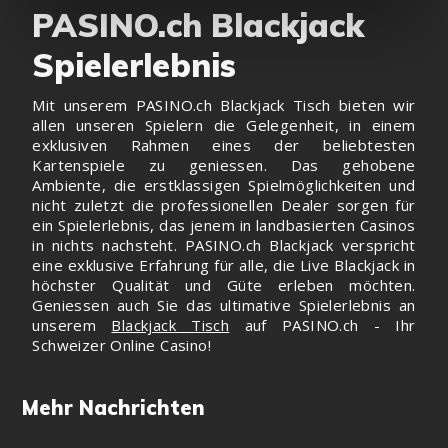
PASINO.ch Blackjack
Spielerlebnis
Mit unserem PASINO.ch Blackjack Tisch bieten wir
allen unseren Spielern die Gelegenheit, in einem
exklusiven Rahmen eines der beliebtesten
Kartenspiele zu geniessen. Das gehobene
Ambiente, die erstklassigen Spielmöglichkeiten und
nicht zuletzt die professionellen Dealer sorgen für
ein Spielerlebnis, das jenem in landbasierten Casinos
in nichts nachsteht. PASINO.ch Blackjack verspricht
eine exklusive Erfahrung für alle, die Live Blackjack in
höchster Qualität und Güte erleben möchten.
Geniessen auch Sie das ultimative Spielerlebnis an
unserem
Blackjack Tisch
auf PASINO.ch - Ihr
Schweizer Online Casino!
Mehr Nachrichten