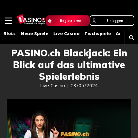
Registrieren
Einloggen
Slots
Neue Spiele
Live Casino
Tischspiele
Angebot
PASINO.ch Blackjack: Ein
Blick auf das ultimative
Spielerlebnis
Live Casino | 23/05/2024