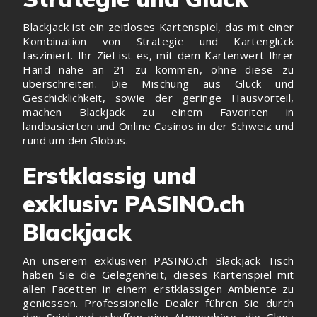
Blackjack ist ein zeitloses Kartenspiel, das mit einer
Kombination von Strategie und Kartenglück
fasziniert. Ihr Ziel ist es, mit dem Kartenwert Ihrer
Hand nahe an 21 zu kommen, ohne diese zu
überschreiten. Die Mischung aus Glück und
Geschicklichkeit, sowie der geringe Hausvorteil,
machen Blackjack zu einem Favoriten in
landbasierten und Online Casinos in der Schweiz und
rund um den Globus.
Erstklassig und
exklusiv: PASINO.ch
Blackjack
An unserem exklusiven PASINO.ch Blackjack Tisch
haben Sie die Gelegenheit, dieses Kartenspiel mit
allen Facetten in einem erstklassigen Ambiente zu
geniessen. Professionelle Dealer führen Sie durch