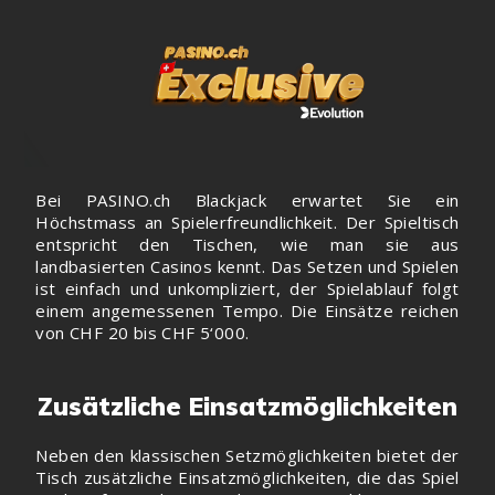
Bei PASINO.ch Blackjack erwartet Sie ein
Höchstmass an Spielerfreundlichkeit. Der Spieltisch
entspricht den Tischen, wie man sie aus
landbasierten Casinos kennt. Das Setzen und Spielen
ist einfach und unkompliziert, der Spielablauf folgt
einem angemessenen Tempo. Die Einsätze reichen
von CHF 20 bis CHF 5‘000.
Zusätzliche Einsatzmöglichkeiten
Neben den klassischen Setzmöglichkeiten bietet der
Tisch zusätzliche Einsatzmöglichkeiten, die das Spiel