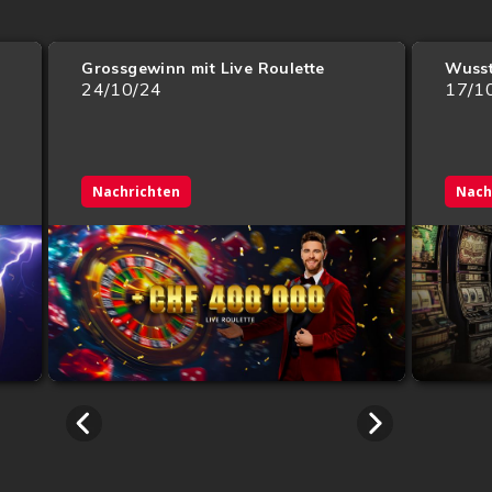
Grossgewinn mit Live Roulette
Wusst
24/10/24
17/1
Nachrichten
Nach