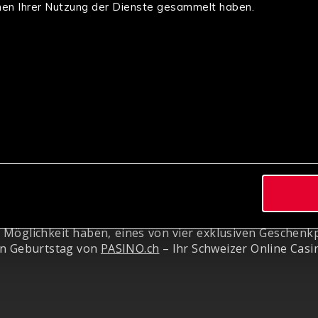
men Ihrer Nutzung der Dienste gesammelt haben.
Einladung zu einer unvergesslichen Geb
o weit: Der Höhepunkt unserer Geburtstagsfeierlichkeiten
sliche Geburtstagsparty mit Champagner, Torte, DJ,
wir unter allen Spielern, die sich am 16.11.2024 im Casi
ein exklusives Geschenkpaket. Dieses beinhaltet VIP-Tick
4-Sterne-Hotel Mövenpick Geneva und viele weitere Übe
en Spass nicht entgehen!
INO.ch erwartet Sie ein Feuerwerk an Belohnungen!
rentag gebührend feiern. Denn, aller guten Dinge sind
sere Geburtstagsparty im Casino du Lac in Genf entgehen
ie Möglichkeit haben, eines von vier exklusiven Gesche
ten Geburtstag von
PASINO.ch
– Ihr Schweizer Online Casi