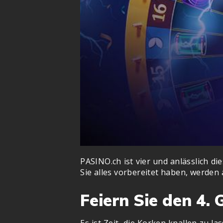
PASINO.ch ist vier und anlässlich d
Sie alles vorbereitet haben, werden
Feiern Sie den 4.