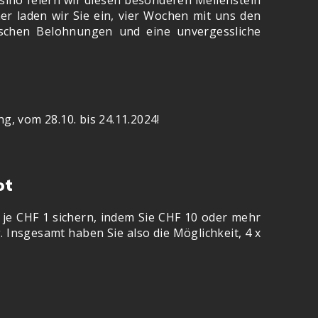
 Casino feiern wir diesen besonderen Meilenstein
er laden wir Sie ein, vier Wochen mit uns den
ischen Belohnungen und eine unvergessliche
, vom 28.10. bis 24.11.2024!
ot
je CHF 1 sichern, indem Sie CHF 10 oder mehr
 Insgesamt haben Sie also die Möglichkeit, 4 x