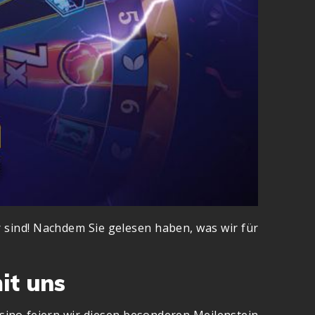
er sind! Nachdem Sie gelesen haben, was wir für
it uns