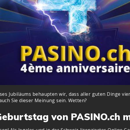
ieses Jubiläums behaupten wir, dass aller guten Dinge vi
 auch Sie dieser Meinung sein. Wetten?
 Geburtstag von PASINO.ch m