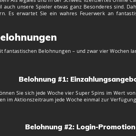
assen! Als legales und in der Schweiz lizenziertes Online
l auch unsere Spieler etwas ganz Besonderes sind. Dah
rn. Es erwartet Sie ein wahres Feuerwerk an fantast
Belohnungen
it fantastischen Belohnungen – und zwar vier Wochen lang
Belohnung #1: Einzahlungsangeb
nen Sie sich jede Woche vier Super Spins im Wert von 
en im Aktionszeitraum jede Woche einmal zur Verfügung.
Belohnung #2: Login-Promotion