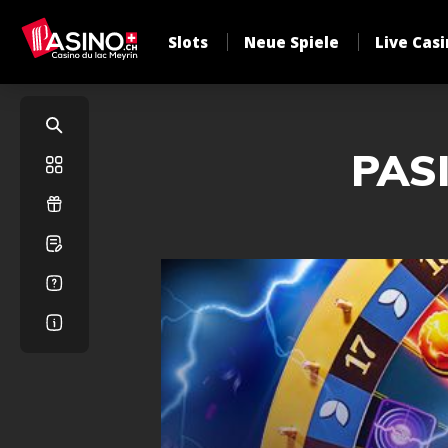
Slots
Neue Spiele
Live Cas
PASI