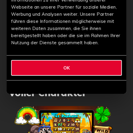
zentralen Platz ein, umgeben von Animationen und
visuellen Effekten, die das Ganze zum Leben
Webseite an unsere Partner für soziale Medien,
erwecken. Dieser Ansatz ermöglicht es, ein Thema
Werbung und Analysen weiter. Unsere Partner
zu modernisieren, das in der Welt der
führen diese Informationen möglicherweise mit
Spielautomaten eigentlich sehr klassisch ist.
weiteren Daten zusammen, die Sie ihnen
bereitgestellt haben oder die sie im Rahmen Ihrer
Dank seiner ausgeprägten visuellen Identität und
seiner durchdachten Atmosphäre hat sich „Le Zeus“
Nutzung der Dienste gesammelt haben.
als einer der beliebtesten Titel des Anbieters
etabliert.
„Le Pharaoh“: ein
OK
ägyptisches Abenteuer
voller Charakter