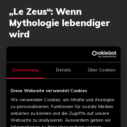
„Le Zeus“: Wenn
Mythologie lebendiger
wird
Zustimmung
Details
Über Cookies
Diese Webseite verwendet Cookies
Mit „Le Zeus“ interpretiert Hacksaw die griechische
Wir verwenden Cookies, um Inhalte und Anzeigen
Mythologie in einem dynamischen und zugänglichen
zu personalisieren, Funktionen für soziale Medien
Universum neu.
anbieten zu können und die Zugriffe auf unsere
Webseite zu analysieren. Ausserdem geben wir
Der König der Götter nimmt dabei natürlich einen
Informationen zu Ihrer Verwendung unserer