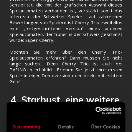
Sensibilität, die mit der grafischen Auswahl dieses
Spielautomaten verbunden ist, verstärkt somit das
Interesse der Schweizer Spieler. Laut zahlreichen
Bewertungen von Spielern ist Cherry Trio zweifellos
eine „fortgeschrittene Version” eines anderen
Spielautomaten, der früher in der Schweiz geschätzt
wurde: Super Cherry.
Möchten Sie mehr über den Cherry Trio-
Spielautomaten erfahren? Dann müssen Sie nicht
lange suchen... Denn Cherry Trio ist auch bei
PASINO.ch erhältlich. Erleben Sie jetzt Ihre ersten
Spiele in einer Demoversion oder direkt mit echtem
Geld!
Starbust, eine weitere
Referenz im Bereich
Spielautomaten
Zustimmung
Details
Über Cookies