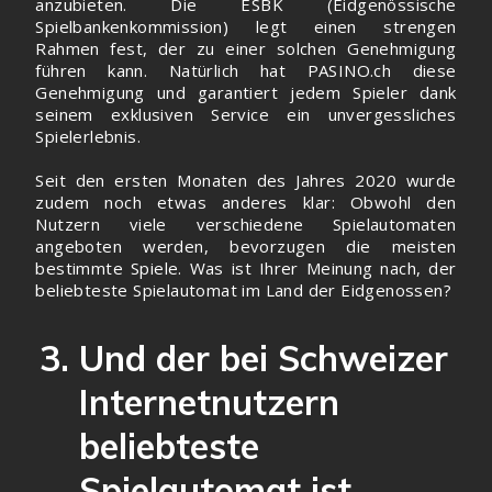
anzubieten. Die ESBK (Eidgenössische
Spielbankenkommission) legt einen strengen
Rahmen fest, der zu einer solchen Genehmigung
führen kann. Natürlich hat PASINO.ch diese
Genehmigung und garantiert jedem Spieler dank
seinem exklusiven Service ein unvergessliches
Spielerlebnis.
Seit den ersten Monaten des Jahres 2020 wurde
zudem noch etwas anderes klar: Obwohl den
Nutzern viele verschiedene Spielautomaten
angeboten werden, bevorzugen die meisten
bestimmte Spiele. Was ist Ihrer Meinung nach, der
beliebteste Spielautomat im Land der Eidgenossen?
Und der bei Schweizer
Internetnutzern
beliebteste
Spielautomat ist...