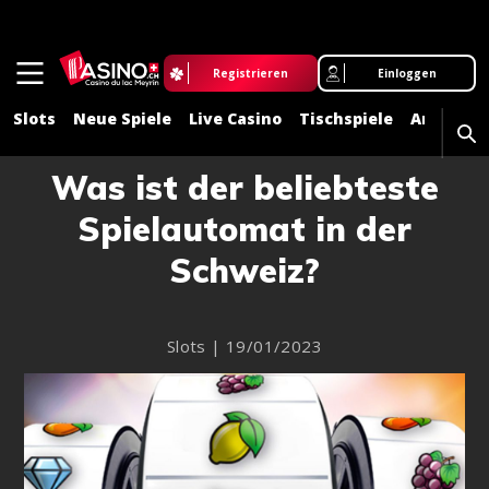
Registrieren
Einloggen
Slots
Neue Spiele
Live Casino
Tischspiele
Angebot
Was ist der beliebteste
Spielautomat in der
Schweiz?
Slots | 19/01/2023