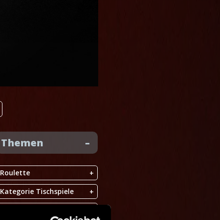
-
Themen
Roulette
+
Kategorie
Tischspiele
+
Kategorie
+