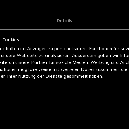
Details
 Cookies
Inhalte und Anzeigen zu personalisieren, Funktionen für soz
f unsere Webseite zu analysieren. Ausserdem geben wir Info
te an unsere Partner für soziale Medien, Werbung und Anal
mationen möglicherweise mit weiteren Daten zusammen, die S
men Ihrer Nutzung der Dienste gesammelt haben.