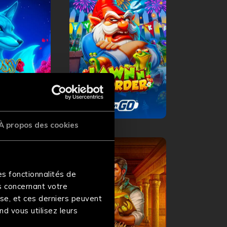
À propos des cookies
es fonctionnalités de
ns concernant votre
yse, et ces derniers peuvent
d vous utilisez leurs