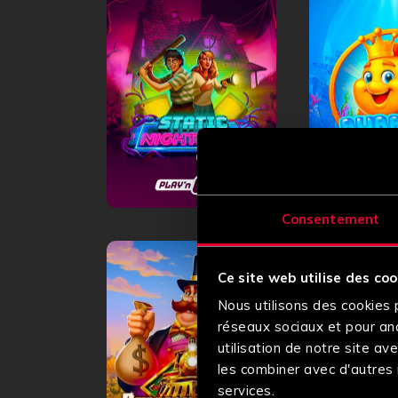
Consentement
Ce site web utilise des coo
Nous utilisons des cookies 
réseaux sociaux et pour ana
utilisation de notre site a
les combiner avec d'autres 
services.