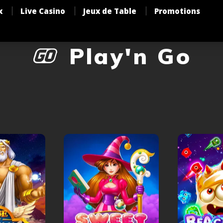
x
Live Casino
Jeux de Table
Promotions
Play'n Go