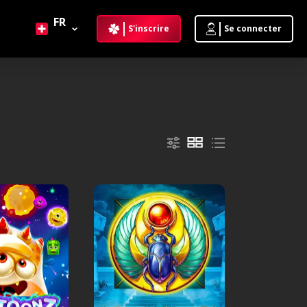
FR
S'inscrire
Se connecter