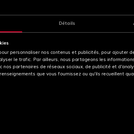
Détails
kies
pour personnaliser nos contenus et publicités, pour ajouter d
lyser le trafic. Par ailleurs, nous partageons les informatio
vec nos partenaires de réseaux sociaux, de publicité et d'anal
renseignements que vous fournissez ou qu'ils recueillent quan