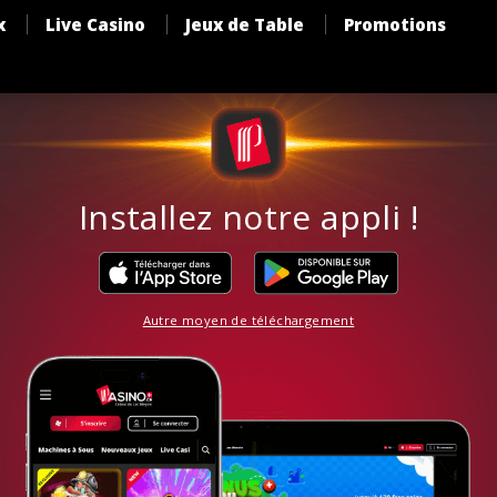
x
Live Casino
Jeux de Table
Promotions
Installez notre appli !
Autre moyen de téléchargement