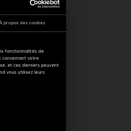
À propos des cookies
es fonctionnalités de
ns concernant votre
yse, et ces derniers peuvent
d vous utilisez leurs