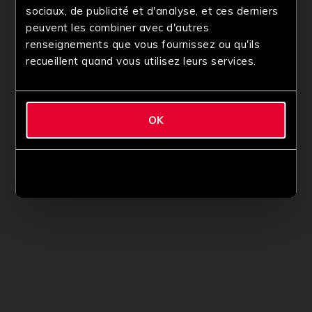
sociaux, de publicité et d'analyse, et ces derniers
peuvent les combiner avec d'autres
renseignements que vous fournissez ou qu'ils
recueillent quand vous utilisez leurs services.
OK