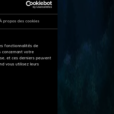
À propos des cookies
es fonctionnalités de
ns concernant votre
yse, et ces derniers peuvent
d vous utilisez leurs