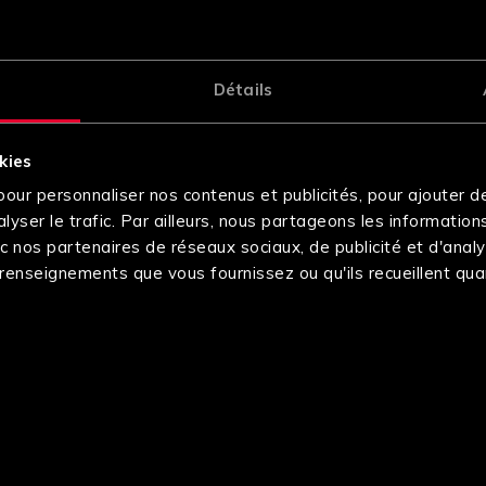
Détails
kies
pour personnaliser nos contenus et publicités, pour ajouter d
lyser le trafic. Par ailleurs, nous partageons les informatio
vec nos partenaires de réseaux sociaux, de publicité et d'anal
renseignements que vous fournissez ou qu'ils recueillent quan