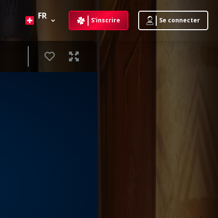
FR
S'inscrire
Se connecter