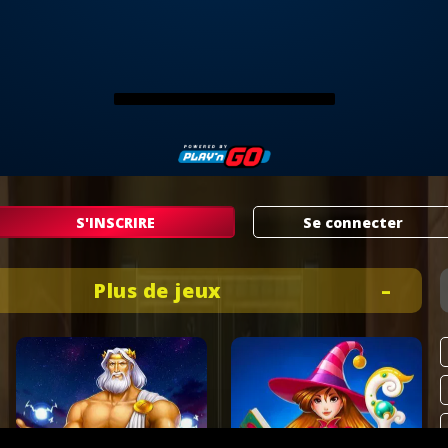
S'INSCRIRE
Se connecter
-
Plus de jeux