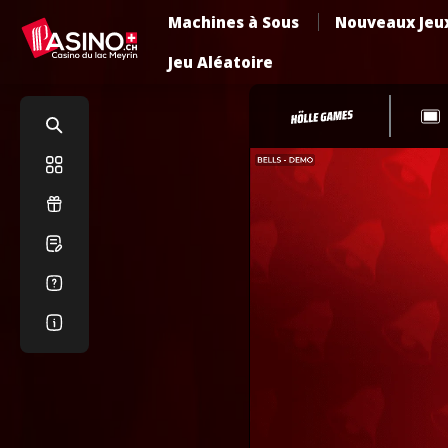
Machines à Sous
Nouveaux Jeu
Jeu Aléatoire