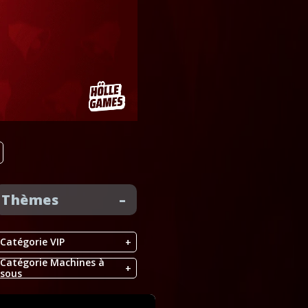
-
Thèmes
Catégorie
VIP
+
Catégorie
Machines à
+
sous