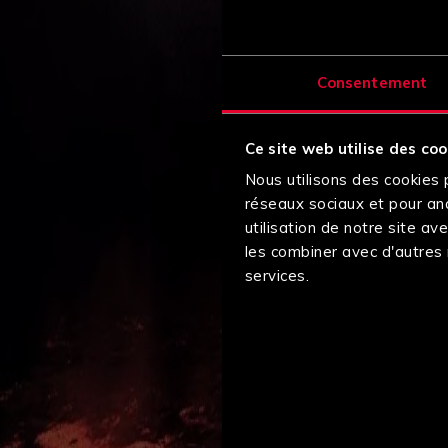
Consentement
Ce site web utilise des coo
Nous utilisons des cookies 
réseaux sociaux et pour ana
utilisation de notre site a
les combiner avec d'autres 
services.