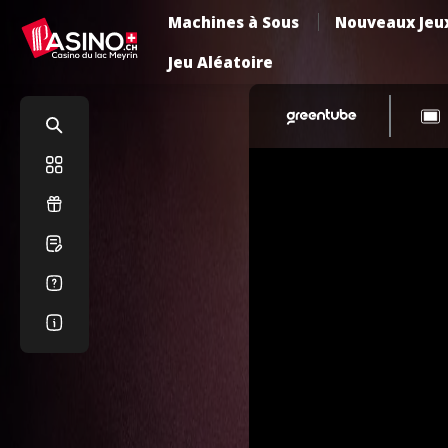
Machines à Sous
Nouveaux Jeu
Jeu Aléatoire