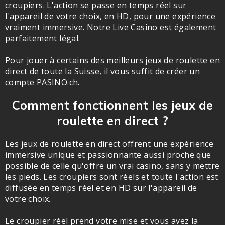
croupiers. L'action se passe en temps réel sur
l'appareil de votre choix, en HD, pour une expérience
vraiment immersive. Notre Live Casino est également
parfaitement légal.
Pour jouer à certains des meilleurs jeux de roulette en
direct de toute la Suisse, il vous suffit de créer un
compte PASINO.ch.
Comment fonctionnent les jeux de
roulette en direct ?
Les jeux de roulette en direct offrent une expérience
immersive unique et passionnante aussi proche que
possible de celle qu'offre un vrai casino, sans y mettre
les pieds. Les croupiers sont réels et toute l'action est
diffusée en temps réel et en HD sur l'appareil de
votre choix.
Le croupier réel prend votre mise et vous avez la