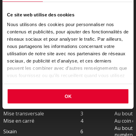
sur la table de roulette. Les mises les plus courantes
sont les mises intérieures et les mises extérieures.
Ce site web utilise des cookies
Nous utilisons des cookies pour personnaliser nos
Les mises intérieures sont faites en plaçant vos
contenus et publicités, pour ajouter des fonctionnalités de
jetons sur la zone intérieure de la table de roulette.
réseaux sociaux et pour analyser le trafic. Par ailleurs,
Vous pouvez effectuer les mises suivantes avec les
gains ci-dessous : n'oubliez pas que les jeux spéciaux
nous partageons les informations concernant votre
comme Lightning Roulette ou Mega Roulette ont des
utilisation de notre site avec nos partenaires de réseaux
gains légèrement différents.
sociaux, de publicité et d'analyse, et ces derniers
peuvent les combiner avec d'autres renseignements que
vous fournissez ou qu'ils recueillent quand vous utilisez
Nombre de
leurs services.
Type de mises intérieures
numéros
misés
OK
Mise en plein
1
Sur un s
Mise à cheval
2
Sur deux 
Mise transversale
3
Au bout 
Mise en carré
4
Au coin 
Au bout d
Sixain
6
numéros 