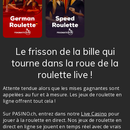
Le frisson de la bille qui
tourne dans la roue de la
roulette live !
Attente tendue alors que les mises gagnantes sont
appelées au fur et à mesure. Les jeux de roulette en
ligne offrent tout cela !
Sur PASINO.ch, entrez dans notre
Live Casino
pour
jouer à la roulette en direct. Nos jeux de roulette en
direct en ligne se jouent en temps réel avec de vrais