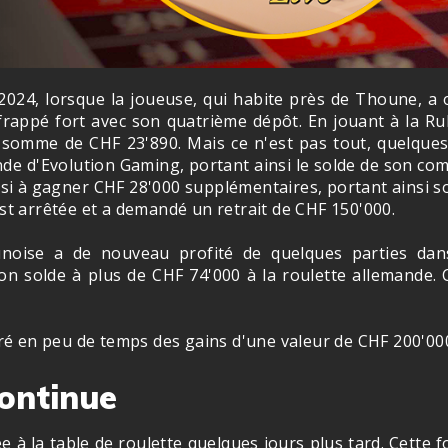
024, lorsque la joueuse, qui habite près de Thoune, a
 frappé fort avec son quatrième dépôt. En jouant à la R
somme de CHF 23'890. Mais ce n'est pas tout, quelques
nde d'Evolution Gaming, portant ainsi le solde de son co
ussi à gagner CHF 28'000 supplémentaires, portant ainsi s
st arrêtée et a demandé un retrait de CHF 150'000.
unoise a de nouveau profité de quelques parties da
n solde à plus de CHF 74'000 à la roulette allemande. C
ré en peu de temps des gains d'une valeur de CHF 200'000
continue
e à la table de roulette quelques jours plus tard. Cette f