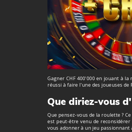
Gagner CHF 400'000 en jouant à la ro
réussi à faire l'une des joueuses d
Que diriez-vous d'
Que pensez-vous de la roulette ? Ce c
est peut-être venu de reconsidérer 
vous adonner à un jeu passionnant 