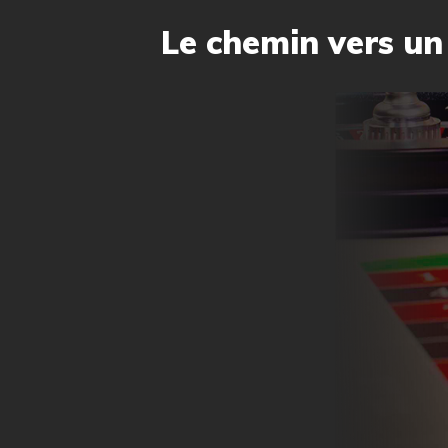
Le chemin vers u