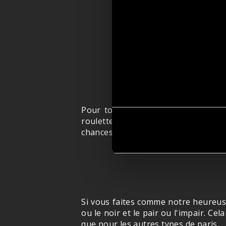
Pour tous ceux qui se demandent co
roulette, nous dévoilons ici le secr
chances de gains élevés.
Si vous faites comme notre heureus
ou le noir et le pair ou l'impair. Ce
que pour les autres types de paris.