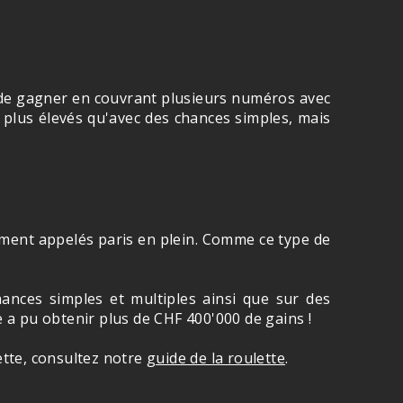
 de gagner en couvrant plusieurs numéros avec
t plus élevés qu'avec des chances simples, mais
ement appelés paris en plein. Comme ce type de
nces simples et multiples ainsi que sur des
e a pu obtenir plus de CHF 400'000 de gains !
lette, consultez notre
guide de la roulette
.