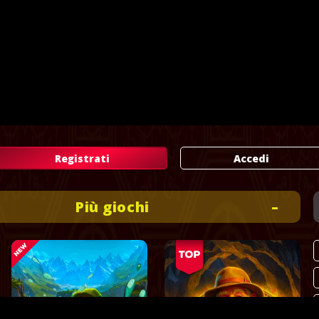
Registrati
Accedi
-
Più giochi