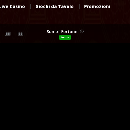
Live Casino
Giochi da Tavolo
Promozioni
Sun of Fortune
Demo