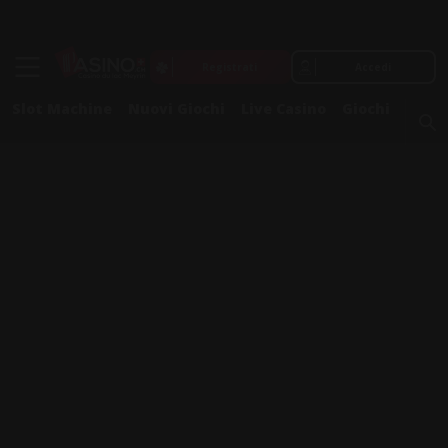
Registrati
Accedi
Slot Machine
Nuovi Giochi
Live Casino
Giochi da Tav