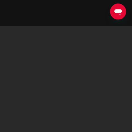
Gioca su PASINO.ch tramite Android, iOS, cellulare, tablet, Mac o PC!
Approfitta di una serie di metodi di pagamento online affidabili e sicuri
al 100%.