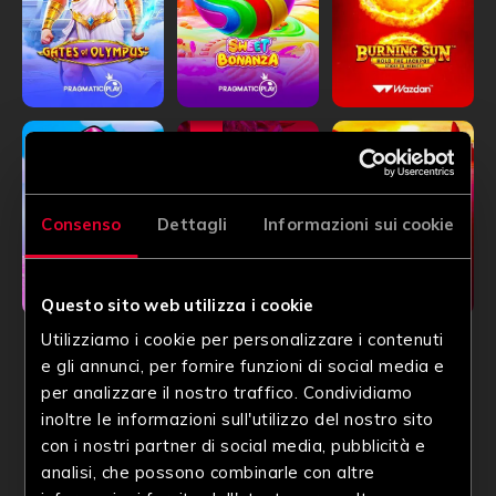
Consenso
Dettagli
Informazioni sui cookie
Questo sito web utilizza i cookie
Utilizziamo i cookie per personalizzare i contenuti
e gli annunci, per fornire funzioni di social media e
per analizzare il nostro traffico. Condividiamo
inoltre le informazioni sull'utilizzo del nostro sito
con i nostri partner di social media, pubblicità e
analisi, che possono combinarle con altre