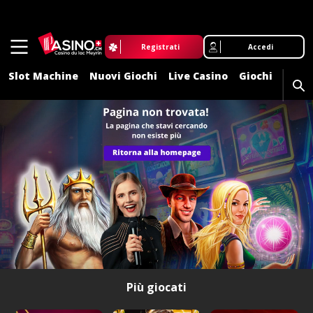
Registrati
Accedi
Slot Machine
Nuovi Giochi
Live Casino
Giochi da Tav
Più giocati