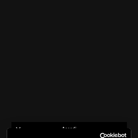
Accedi