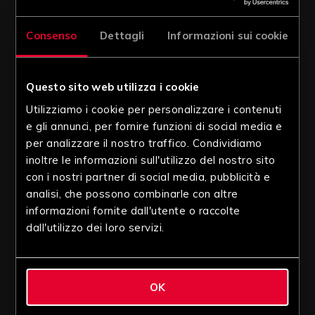
Consenso
Dettagli
Informazioni sui cookie
Questo sito web utilizza i cookie
Utilizziamo i cookie per personalizzare i contenuti
e gli annunci, per fornire funzioni di social media e
ACCESSO VIETATO ALLA NOSTRA
per analizzare il nostro traffico. Condividiamo
OFFERTA DI CASINÒ ONLINE
inoltre le informazioni sull'utilizzo del nostro sito
Sfortunatamente l’iscrizione al nostro sito di casinò online non è
con i nostri partner di social media, pubblicità e
consentita da questo Paese.
analisi, che possono combinarle con altre
Per motivi legali, l’accesso alla nostra offerta di giochi online è
disponibile esclusivamente in Svizzera ed è riservata ai residenti
informazioni fornite dall'utente o raccolte
svizzeri titolari di un conto bancario svizzero.
dall'utilizzo dei loro servizi.
Per ulteriori domande il nostro servizio clienti è a sua disposizione
all’indirizzo
support@pasino.ch
.
OK