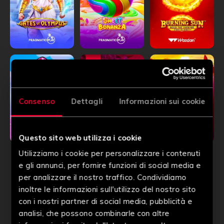
Consenso
Dettagli
Informazioni sui cookie
Questo sito web utilizza i cookie
Utilizziamo i cookie per personalizzare i contenuti
e gli annunci, per fornire funzioni di social media e
per analizzare il nostro traffico. Condividiamo
inoltre le informazioni sull'utilizzo del nostro sito
con i nostri partner di social media, pubblicità e
analisi, che possono combinarle con altre