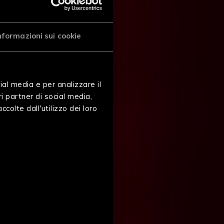
nformazioni sui cookie
cial media e per analizzare il
ri partner di social media,
colte dall'utilizzo dei loro