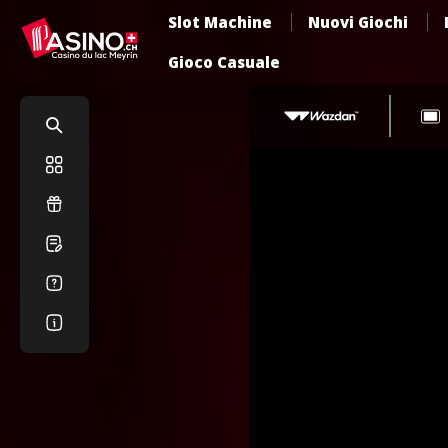
Slot Machine
Nuovi Giochi
Gioco Casuale