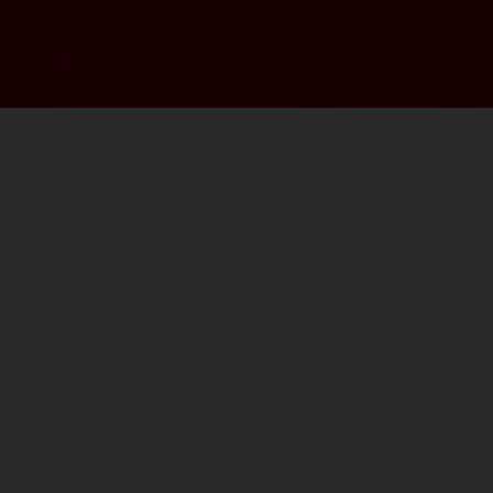
Gioca su PASINO.ch tramite Android, iOS, cellulare, tablet, Mac o PC!
Approfitta di una serie di metodi di pagamento online affidabili e sicuri
al 100%.