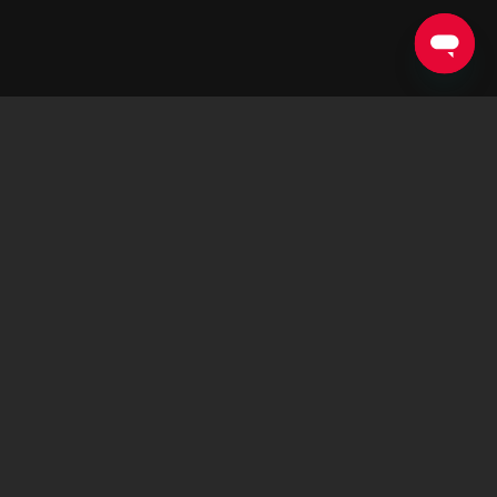
Gioca su PASINO.ch tramite Android, iOS, cellulare, tablet, Mac o PC!
Approfitta di una serie di metodi di pagamento online affidabili e sicuri
al 100%.