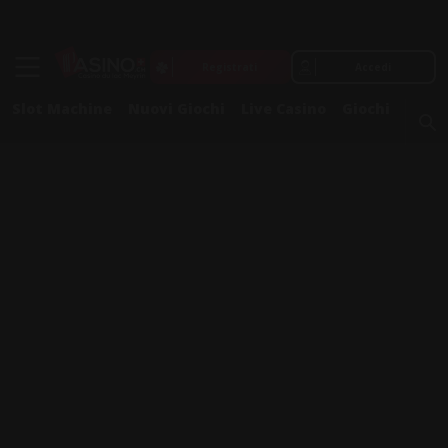
Registrati
Accedi
Slot Machine
Nuovi Giochi
Live Casino
Giochi da Tav