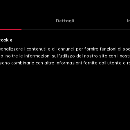
Dettagli
I
cookie
onalizzare i contenuti e gli annunci, per fornire funzioni di so
 inoltre le informazioni sull'utilizzo del nostro sito con i nost
sono combinarle con altre informazioni fornite dall'utente o rac