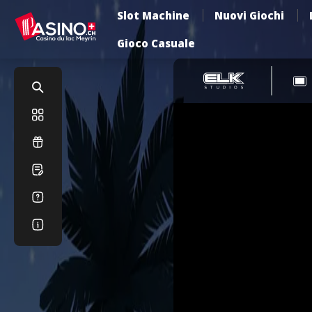
Slot Machine
Nuovi Giochi
Gioco Casuale