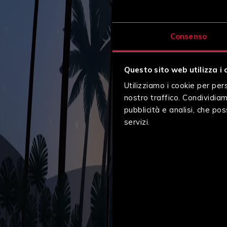
Consenso
Questo sito web utilizza i 
Utilizziamo i cookie per pers
nostro traffico. Condividiamo
pubblicità e analisi, che pos
servizi.