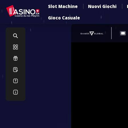
Slot Machine
Nuovi Giochi
Gioco Casuale