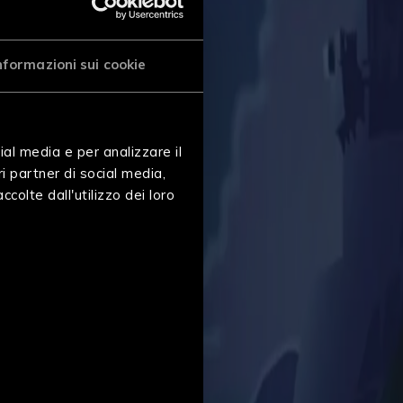
nformazioni sui cookie
cial media e per analizzare il
ri partner di social media,
colte dall'utilizzo dei loro