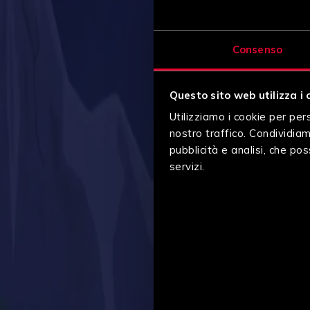
Consenso
Questo sito web utilizza i 
Utilizziamo i cookie per pers
nostro traffico. Condividiamo
pubblicità e analisi, che pos
servizi.