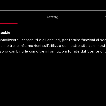
Dettagli
I
cookie
onalizzare i contenuti e gli annunci, per fornire funzioni di so
 inoltre le informazioni sull'utilizzo del nostro sito con i nost
sono combinarle con altre informazioni fornite dall'utente o rac