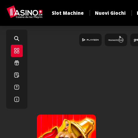
Slot Machine
Nuovi Giochi