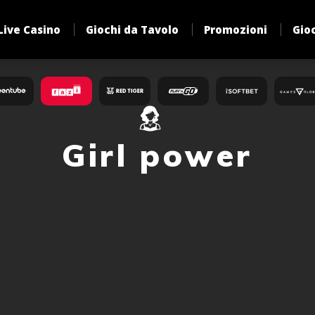
Live Casino
Giochi da Tavolo
Promozioni
Gio
Girl power