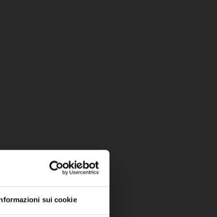
Informazioni sui cookie