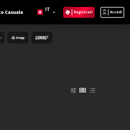
IT
co Casuale
Registrati
Accedi