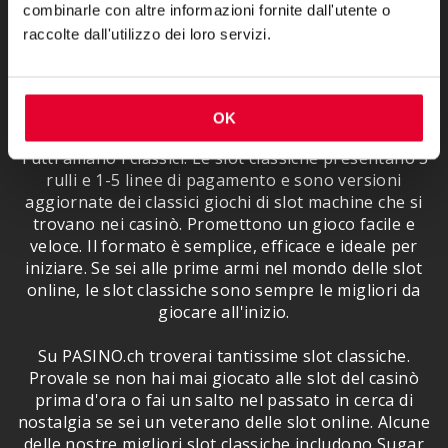
Book of Ra. Questa slot a 5 rulli e 10 linee di
combinarle con altre informazioni fornite dall'utente o
pagamento include una funzione di free spins e
raccolte dall'utilizzo dei loro servizi.
una funzione di scommessa, oltre alla possibilità di
vincere fino a 5’000 volte la propria puntata.
Slot classiche
OK
Tutti amano i classici. Le slot classiche presentano 3
rulli e 1-5 linee di pagamento e sono versioni
aggiornate dei classici giochi di slot machine che si
trovano nei casinò. Promettono un gioco facile e
veloce. Il formato è semplice, efficace e ideale per
iniziare. Se sei alle prime armi nel mondo delle slot
online, le slot classiche sono sempre le migliori da
giocare all'inizio.
Su PASINO.ch troverai tantissime slot classiche.
Provale se non hai mai giocato alle slot del casinò
prima d'ora o fai un salto nel passato in cerca di
nostalgia se sei un veterano delle slot online. Alcune
delle nostre migliori slot classiche includono
Sugar