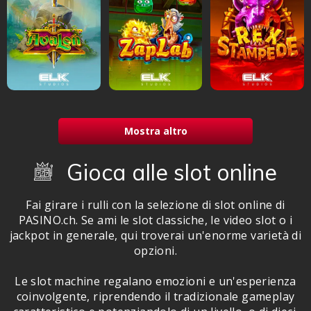
Mostra altro
Gioca alle slot online
Fai girare i rulli con la selezione di slot online di
PASINO.ch. Se ami le slot classiche, le video slot o i
jackpot in generale, qui troverai un'enorme varietà di
opzioni.
Le slot machine regalano emozioni e un'esperienza
coinvolgente, riprendendo il tradizionale gameplay