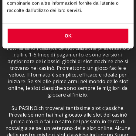
Book of Ra. Questa slot a 5 rulli e 10 linee di
combinarle con altre informazioni fornite dall'utente o
pagamento include una funzione di free spins e
raccolte dall'utilizzo dei loro servizi.
una funzione di scommessa, oltre alla possibilità di
vincere fino a 5’000 volte la propria puntata.
Slot classiche
OK
Tutti amano i classici. Le slot classiche presentano 3
rulli e 1-5 linee di pagamento e sono versioni
aggiornate dei classici giochi di slot machine che si
trovano nei casinò. Promettono un gioco facile e
veloce. Il formato è semplice, efficace e ideale per
iniziare. Se sei alle prime armi nel mondo delle slot
online, le slot classiche sono sempre le migliori da
giocare all'inizio.
Su PASINO.ch troverai tantissime slot classiche.
Provale se non hai mai giocato alle slot del casinò
prima d'ora o fai un salto nel passato in cerca di
nostalgia se sei un veterano delle slot online. Alcune
delle nostre migliori slot classiche includono
Sugar