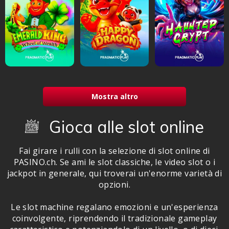
Mostra altro
Gioca alle slot online
Fai girare i rulli con la selezione di slot online di
PASINO.ch. Se ami le slot classiche, le video slot o i
jackpot in generale, qui troverai un'enorme varietà di
opzioni.
Le slot machine regalano emozioni e un'esperienza
coinvolgente, riprendendo il tradizionale gameplay