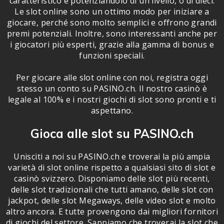
caratteristico e potenziandolo di un livello, o di dieci.
Le slot online sono un ottimo modo per iniziare a
giocare, perché sono molto semplici e offrono grandi
premi potenziali. Inoltre, sono interessanti anche per
i giocatori più esperti, grazie alla gamma di bonus e
funzioni speciali.
Per giocare alle slot online con noi, registra oggi
stesso un conto su PASINO.ch. Il nostro casinò è
legale al 100% e i nostri giochi di slot sono pronti e ti
aspettano.
Gioca alle slot su PASINO.ch
Unisciti a noi su PASINO.ch e troverai la più ampia
varietà di slot online rispetto a qualsiasi sito di slot e
casinò svizzero. Disponiamo delle slot più recenti,
delle slot tradizionali che tutti amano, delle slot con
jackpot, delle slot Megaways, delle video slot e molto
altro ancora. E tutte provengono dai migliori fornitori
di giochi del settore. Sappiamo che troverai la slot che