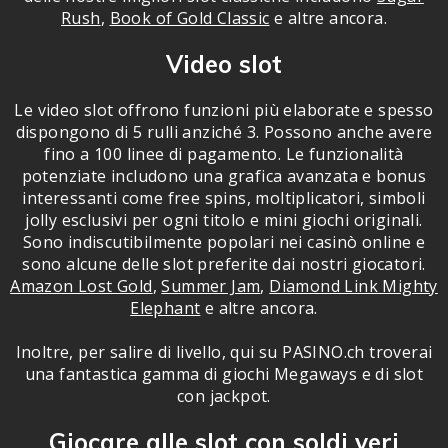
Rush
,
Book of Gold Classic
e altre ancora.
Video slot
Le video slot offrono funzioni più elaborate e spesso
dispongono di 5 rulli anziché 3. Possono anche avere
fino a 100 linee di pagamento. Le funzionalità
potenziate includono una grafica avanzata e bonus
interessanti come free spins, moltiplicatori, simboli
jolly esclusivi per ogni titolo e mini giochi originali.
Sono indiscutibilmente popolari nei casinò online e
sono alcune delle slot preferite dai nostri giocatori.
Amazon Lost Gold
,
Summer Jam
,
Diamond Link Mighty
Elephant
e altre ancora.
Inoltre, per salire di livello, qui su PASINO.ch troverai
una fantastica gamma di giochi Megaways e di slot
con jackpot.
Giocare alle slot con soldi veri