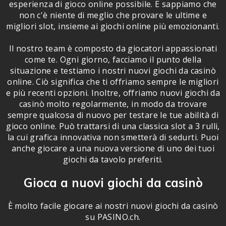
esperienza di gioco online possibile. E sappiamo che
non c'è niente di meglio che provare le ultime e
migliori slot, insieme ai giochi online più emozionanti.
Il nostro team è composto da giocatori appassionati
come te. Ogni giorno, facciamo il punto della
situazione e testiamo i nostri nuovi giochi da casinò
online. Ciò significa che ti offriamo sempre le migliori
e più recenti opzioni. Inoltre, offriamo nuovi giochi da
casinò molto regolarmente, in modo da trovare
sempre qualcosa di nuovo per testare le tue abilità di
gioco online. Può trattarsi di una classica slot a 3 rulli,
la cui grafica innovativa non smetterà di sedurti. Puoi
anche giocare a una nuova versione di uno dei tuoi
giochi da tavolo preferiti.
Gioca a nuovi giochi da casinò
È molto facile giocare ai nostri nuovi giochi da casinò
su PASINO.ch.