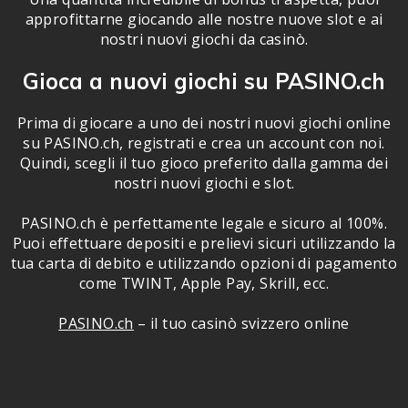
approfittarne giocando alle nostre nuove slot e ai
nostri nuovi giochi da casinò.
Gioca a nuovi giochi su PASINO.ch
Prima di giocare a uno dei nostri nuovi giochi online
su PASINO.ch, registrati e crea un account con noi.
Quindi, scegli il tuo gioco preferito dalla gamma dei
nostri nuovi giochi e slot.
PASINO.ch è perfettamente legale e sicuro al 100%.
Puoi effettuare depositi e prelievi sicuri utilizzando la
tua carta di debito e utilizzando opzioni di pagamento
come TWINT, Apple Pay, Skrill, ecc.
PASINO.ch
– il tuo casinò svizzero online