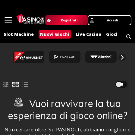
Registrati
Accedi
Slot Machine
Nuovi Giochi
Live Casino
Giochi da Ta
Vuoi ravvivare la tua
esperienza di gioco online?
Non cercare oltre. Su
PASINO.ch
, abbiamo i migliori e