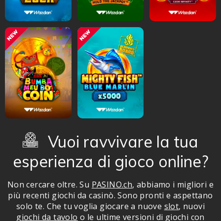
Vuoi ravvivare la tua
esperienza di gioco online?
Non cercare oltre. Su
PASINO.ch
, abbiamo i migliori e
più recenti giochi da casinò. Sono pronti e aspettano
solo te. Che tu voglia giocare a nuove
slot
, nuovi
giochi da tavolo
o le ultime versioni di giochi con