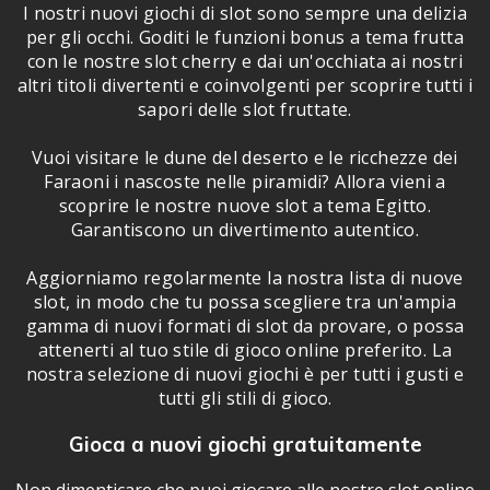
I nostri nuovi giochi di slot sono sempre una delizia
per gli occhi. Goditi le funzioni bonus a tema frutta
con le nostre slot cherry e dai un'occhiata ai nostri
altri titoli divertenti e coinvolgenti per scoprire tutti i
sapori delle slot fruttate.
Vuoi visitare le dune del deserto e le ricchezze dei
Faraoni i nascoste nelle piramidi? Allora vieni a
scoprire le nostre nuove slot a tema Egitto.
Garantiscono un divertimento autentico.
Aggiorniamo regolarmente la nostra lista di nuove
slot, in modo che tu possa scegliere tra un'ampia
gamma di nuovi formati di slot da provare, o possa
attenerti al tuo stile di gioco online preferito. La
nostra selezione di nuovi giochi è per tutti i gusti e
tutti gli stili di gioco.
Gioca a nuovi giochi gratuitamente
Non dimenticare che puoi giocare alle nostre slot online