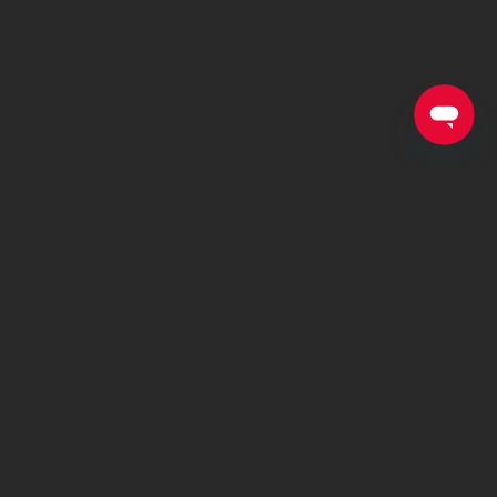
Gioca su PASINO.ch tramite Android, iOS, cellulare, tablet, Mac o PC!
Approfitta di una serie di metodi di pagamento online affidabili e sicuri
al 100%.