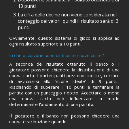
13 punti.
La cifra delle decine non viene considerata nel
conteggio dei valori, quindi il risultato sarà di 3
punti.
Ovviamente, questo sistema di gioco si applica ad
ogni risultato superiore a 10 punti.
In che occasione sono distribuite nuove carte?
A seconda del risultato ottenuto, il banco o il
giocatore possono chiedere la distribuzione di una
nuova carta. I partecipanti possono, inoltre, cercare
di avvicinarsi allo 'score ideale' di 9 punti…
Rischiando di superare i 10 punti e terminare la
partita con un punteggio ridotto. Accettare o meno
una nuova carta può influenzare in modo
determinante l'andamento di una partita.
Il giocatore e il banco non possono chiedere una
nuova distribuzione quando: