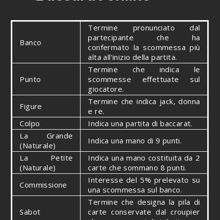
Termine pronunciato dal
partecipante che ha
Banco
confermato la scommessa più
alta all’inizio della partita.
Termine che indica le
Punto
scommesse effettuate sul
giocatore.
Termine che indica jack, donna
Figure
e re.
Colpo
Indica una partita di baccarat.
La Grande
Indica una mano di 9 punti.
(Naturale)
La Petite
Indica una mano costituita da 2
(Naturale)
carte che sommano 8 punti.
Interesse del 5% prelevato su
Commissione
una scommessa sul banco.
Termine che designa la pila di
Sabot
carte conservate dal croupier