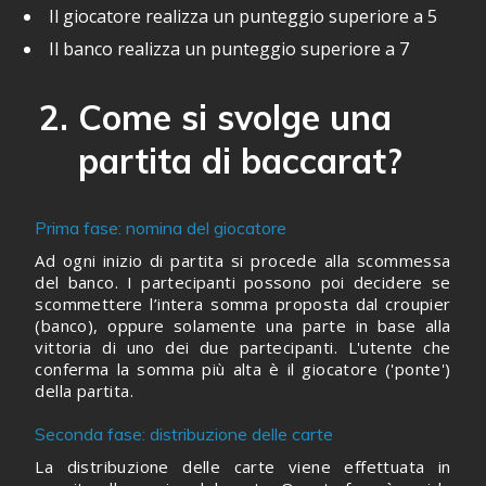
Il giocatore realizza un punteggio superiore a 5
Il banco realizza un punteggio superiore a 7
Come si svolge una
partita di baccarat?
Prima fase: nomina del giocatore
Ad ogni inizio di partita si procede alla scommessa
del banco. I partecipanti possono poi decidere se
scommettere l’intera somma proposta dal croupier
(banco), oppure solamente una parte in base alla
vittoria di uno dei due partecipanti. L'utente che
conferma la somma più alta è il giocatore ('ponte')
della partita.
Seconda fase: distribuzione delle carte
La distribuzione delle carte viene effettuata in