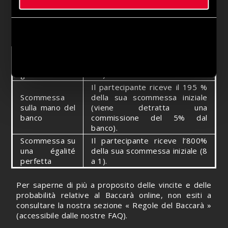
Il valore delle vincite ottenute in caso di vittoria al
Baccarat online oppure classico dipendono
dall'importo scommesso. Questa tabella ti offre
tutte le informazioni che ti servono:
Scommessa
Il partecipante riceve il doppio
sulla mano del
della sua scommessa iniziale (1
giocatore
a 1).
Il partecipante riceve il 195 %
Scommessa
della sua scommessa iniziale
sulla mano del
(viene detratta una
banco
commissione del 5% dal
banco).
Scommessa su
Il partecipante riceve l’800%
una égalité
della sua scommessa iniziale (8
perfetta
a 1).
Per saperne di più a proposito delle vincite e delle
probabilità relative al Baccarà online, non esiti a
consultare la nostra sezione «
Regole del Baccarà
»
(accessibile dalle nostre FAQ).