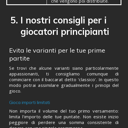
che vengono poi distribuite.
I nostri consigli per i
giocatori principianti
Evita le varianti per le tue prime
partite
Se trovi che alcune varianti siano particolarmente
appassionanti, ti consigliamo comunque di
cominciare con il baccarat detto 'classico'. In questo
modo potrai assimilare gradualmente i principi del
gioco.
Gioca importi limitati
Non importa il volume del tuo primo versamento:
limita l'importo delle tue puntate. Non esiste inizio
peggiore di perdere una somma consistente di