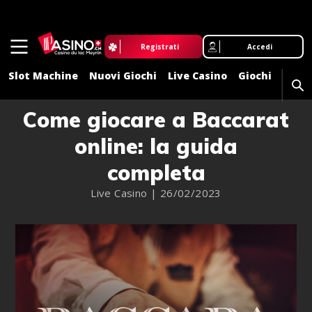
Registrati
Accedi
Slot Machine
Nuovi Giochi
Live Casino
Giochi da Tav
Come giocare a Baccarat
online: la guida
completa
Live Casino | 26/02/2023