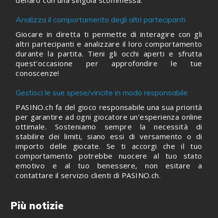
denaro con una singola scommessa.
Analizza il comportamento degli altri partecipanti
Giocare in diretta ti permette di interagire con gli
altri partecipanti e analizzare il loro comportamento
durante la partita. Tieni gli occhi aperti e sfrutta
quest'occasione per approfondire le tue
conoscenze!
Gestisci le sue spese/vincite in modo responsabile
PASINO.ch fa del gioco responsabile una sua priorità
per garantire ad ogni giocatore un’esperienza online
ottimale. Sosteniamo sempre la necessità di
stabilire dei limiti, siano essi di versamento o di
importo delle giocate. Se ti accorgi che il tuo
comportamento potrebbe nuocere al tuo stato
emotivo e al tuo benessere, non esitare a
contattare il servizio clienti di PASINO.ch.
Più notizie