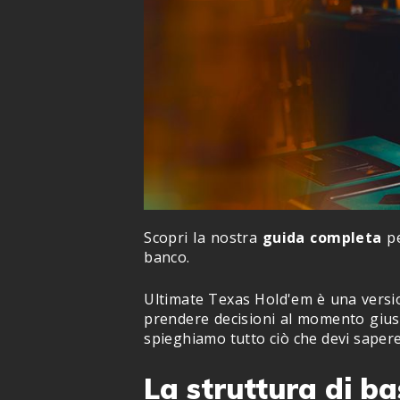
Scopri la nostra
guida completa
pe
banco.
Ultimate Texas Hold'em è una versio
prendere decisioni al momento giusto
spieghiamo tutto ciò che devi sapere 
La struttura di b