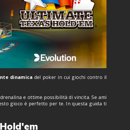
ante dinamica
del poker in cui giochi contro il
enalina e ottime possibilità di vincita. Se ami
sto gioco è perfetto per te. In questa guida ti
s Hold'em