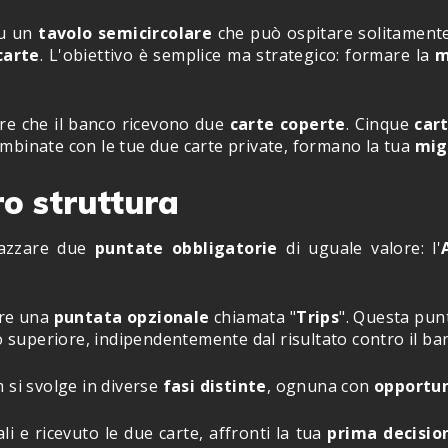
su un
tavolo semicircolare
che può ospitare solitamente d
carte
. L'obiettivo è semplice ma strategico: formare la
m
tore che il banco ricevono due
carte coperte
. Cinque
car
combinate con le tue due carte private, formano la tua
mig
ro struttura
iazzare due
puntate obbligatorie
di uguale valore: l'
are una
puntata opzionale
chiamata "
Trips
". Questa pun
superiore, indipendentemente dal risultato contro il ba
si svolge in diverse
fasi distinte
, ognuna con
opportun
li e ricevuto le due carte, affronti la tua
prima decisio