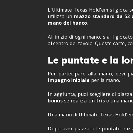
L'Ultimate Texas Hold'em si gioca 
utilizza un
mazzo standard da 52 
mano del banco
.
All'inizio di ogni mano, sia il gioca
al centro del tavolo. Queste carte, 
Le puntate e la lo
Per partecipare alla mano, devi p
impegno iniziale
per la mano.
In aggiunta, puoi scegliere di piazz
bonus
se realizzi un
tris
o una mano 
Una mano di Ultimate Texas Hold'em 
Dopo aver piazzato le puntate inizia