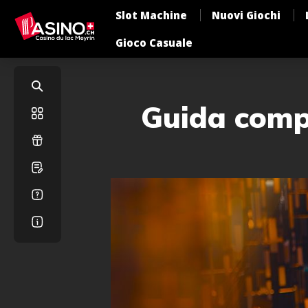
Slot Machine
Nuovi Giochi
Gioco Casuale
Guida compl