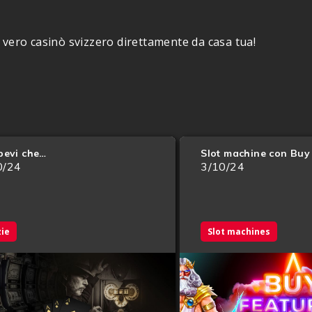
 vero casinò svizzero direttamente da casa tua!
pevi che…
Slot machine con Buy
0/24
3/10/24
zie
Slot machines