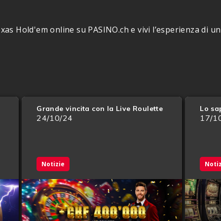
as Hold'em online su PASINO.ch e vivi l’esperienza di un
Grande vincita con la Live Roulette
Lo sa
24/10/24
17/1
Notizie
Noti