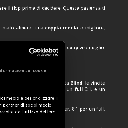
ere il flop prima di decidere. Questa pazienza ti
 formato almeno una
coppia media
o migliore,
una volta l'Ante solo con
una coppia
o meglio.
on un Asso alto.
te
nformazioni sui cookie
 tua mano finale. Per la puntata
Blind
, le vincite
 colore
50:1, un
poker
10:1, un
full
3:1, e un
cial media e per analizzare il
ri partner di social media,
cala colore, 30:1 per un poker, 8:1 per un full,
colte dall'utilizzo dei loro