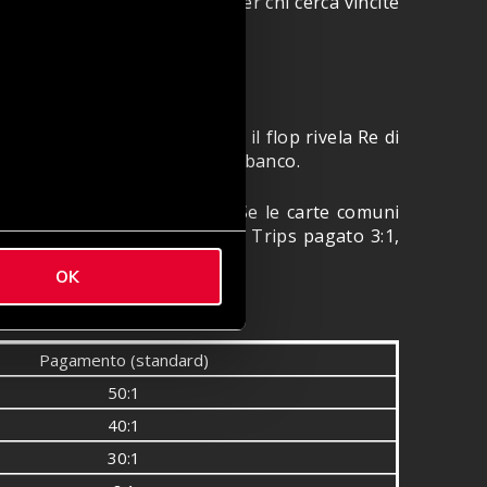
particolarmente attraente per chi cerca vincite
 4 volte l'Ante (20 CHF). Se il flop rivela Re di
 che può facilmente battere il banco.
a puntata di 4 volte l'Ante. Se le carte comuni
 e Blind, ma incassi anche il Trips pagato 3:1,
OK
Pagamento (standard)
50:1
40:1
30:1