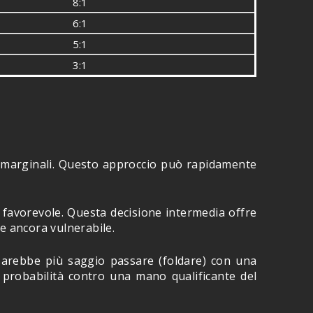
8:1
6:1
5:1
3:1
 marginali. Questo approccio può rapidamente
 favorevole. Questa decisione intermedia offre
e ancora vulnerabile.
 sarebbe più saggio passare (foldare) con una
i probabilità contro una mano qualificante del