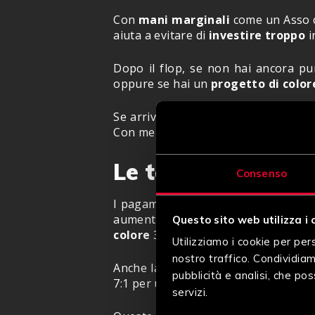
Con
mani marginali
come un Asso 
aiuta a evitare di
investire troppo
i
Dopo il flop, se non hai ancora pu
oppure se hai un
progetto di color
Se arrivi alla fase finale senza ave
Con meno di una coppia, foldare è spe
Le tabelle di paga
Consenso
I pagamenti nell'Ultimate Texas Hold
aumentano notevolmente con la fo
Questo sito web utilizza i 
colore
3:2. Le mani pari o inferiori a
Utilizziamo i cookie per pers
nostro traffico. Condividiamo
Anche la puntata
Trips
offre rendime
pubblicità e analisi, che pos
7:1 per un colore, 4:1 per una scala e
servizi.