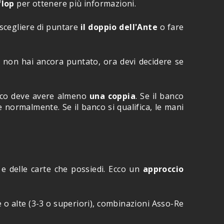
flop
per ottenere più informazioni.
 scegliere di puntare
il doppio dell'Ante
o fare
e non hai ancora puntato, ora devi decidere se
anco deve avere almeno
una coppia
. Se il banco
 normalmente. Se il banco si qualifica, le mani
 e delle carte che possiedi. Ecco un
approccio
o alte (3-3 o superiori), combinazioni Asso-Re