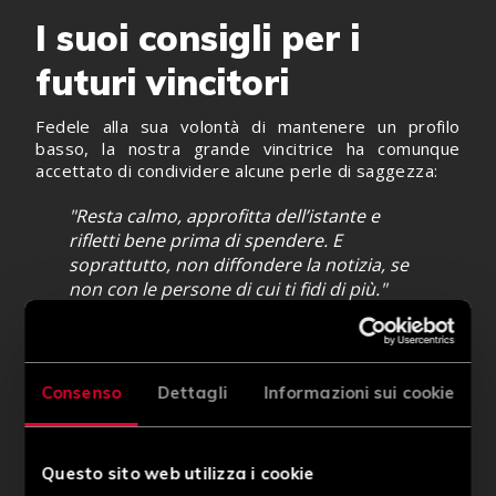
I suoi consigli per i
futuri vincitori
Fedele alla sua volontà di mantenere un profilo
basso, la nostra grande vincitrice ha comunque
accettato di condividere alcune perle di saggezza:
"Resta calmo, approfitta dell’istante e
rifletti bene prima di spendere. E
soprattutto, non diffondere la notizia, se
non con le persone di cui ti fidi di più."
E domani, perché non
te?
Consenso
Dettagli
Informazioni sui cookie
Grazie a questa vittoria spettacolare,
Sizzling Eggs
di Wazdan
conferma ancora una volta il suo
Questo sito web utilizza i cookie
potenziale esplosivo. Qui su PASINO.ch, ogni