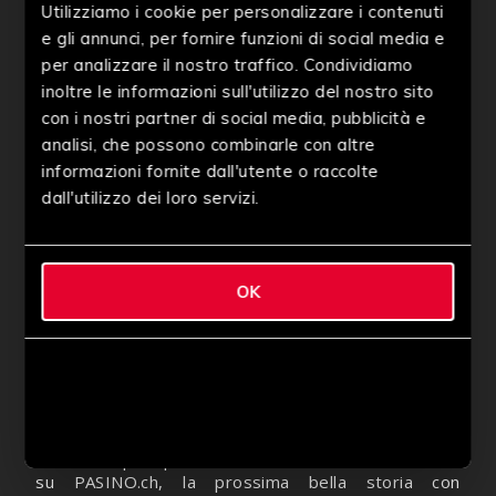
giocatore ha la sua chance: a volte in una serata, a
Utilizziamo i cookie per personalizzare i contenuti
volte in un solo spin.
e gli annunci, per fornire funzioni di social media e
per analizzare il nostro traffico. Condividiamo
inoltre le informazioni sull'utilizzo del nostro sito
con i nostri partner di social media, pubblicità e
analisi, che possono combinarle con altre
informazioni fornite dall'utente o raccolte
dall'utilizzo dei loro servizi.
👉 Prova l’esperienza oggi stesso e approfitta del
OK
nostro
bonus di benvenuto del 100% fino a CHF
500 + 350 free spins
. Con la nostra ampia scelta di
slot machine emozionanti, giochi da tavolo classici e
casinò dal vivo, potrai sempre vivere un’esperienza
all’altezza delle tue aspettative.
Ancora tanti auguri alla nostra grande
vincitrice
per questa eccezionale vittoria. E ricorda:
su PASINO.ch, la prossima bella storia con