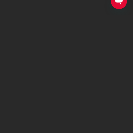
Gioca su PASINO.ch tramite Android, iOS, cellulare, tablet, Mac o PC!
Approfitta di una serie di metodi di pagamento online affidabili e sicuri
al 100%.