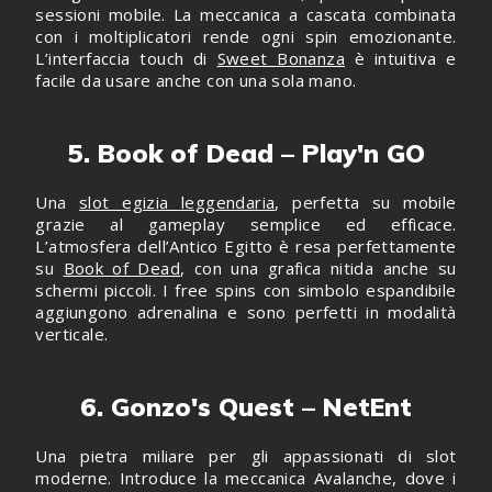
sessioni mobile. La meccanica a cascata combinata
con i moltiplicatori rende ogni spin emozionante.
L’interfaccia touch di
Sweet Bonanza
è intuitiva e
facile da usare anche con una sola mano.
5. Book of Dead – Play'n GO
Una
slot egizia leggendaria
, perfetta su mobile
grazie al gameplay semplice ed efficace.
L’atmosfera dell’Antico Egitto è resa perfettamente
su
Book of Dead
, con una grafica nitida anche su
schermi piccoli. I free spins con simbolo espandibile
aggiungono adrenalina e sono perfetti in modalità
verticale.
6. Gonzo's Quest – NetEnt
Una pietra miliare per gli appassionati di slot
moderne. Introduce la meccanica Avalanche, dove i