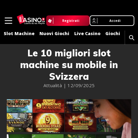
Registrati
Accedi
Slot Machine
Nuovi Giochi
Live Casino
Giochi da Tav
Le 10 migliori slot
machine su mobile in
Svizzera
Attualità | 12/09/2025