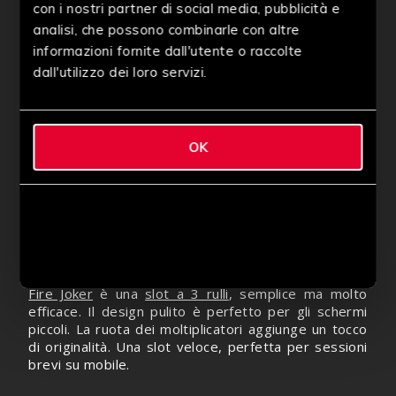
con i nostri partner di social media, pubblicità e
visibili. Nessuna distrazione, solo un gioco veloce e
vincite frequenti.
analisi, che possono combinarle con altre
informazioni fornite dall'utente o raccolte
dall'utilizzo dei loro servizi.
9. Wolf Gold – Pragmatic Play
Una slot dal design curato con la funzione “Hold &
Spin”, ideale per schermi mobile. L’ambientazione
OK
Far West americano e i jackpot fissi conferiscono a
Wolf Gold
un’atmosfera unica. Le sessioni sono
fluide e intuitive.
10. Fire Joker – Play'n GO
Fire Joker
è una
slot a 3 rulli
, semplice ma molto
efficace. Il design pulito è perfetto per gli schermi
piccoli. La ruota dei moltiplicatori aggiunge un tocco
di originalità. Una slot veloce, perfetta per sessioni
brevi su mobile.