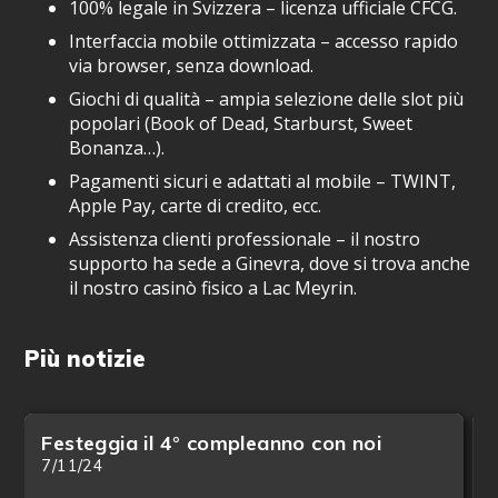
100% legale in Svizzera – licenza ufficiale CFCG.
Interfaccia mobile ottimizzata – accesso rapido
via browser, senza download.
Giochi di qualità – ampia selezione delle slot più
popolari (Book of Dead, Starburst, Sweet
Bonanza…).
Pagamenti sicuri e adattati al mobile – TWINT,
Apple Pay, carte di credito, ecc.
Assistenza clienti professionale – il nostro
supporto ha sede a Ginevra, dove si trova anche
il nostro casinò fisico a Lac Meyrin.
Più notizie
Festeggia il 4° compleanno con noi
7/11/24