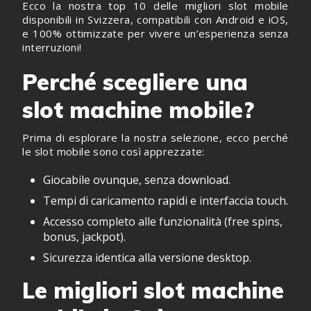
Ecco la nostra top 10 delle migliori slot mobile
disponibili in Svizzera, compatibili con Android e iOS,
e 100% ottimizzate per vivere un’esperienza senza
interruzioni!
Perché scegliere una
slot machine mobile?
Prima di esplorare la nostra selezione, ecco perché
le slot mobile sono così apprezzate:
Giocabile ovunque, senza download.
Tempi di caricamento rapidi e interfaccia touch.
Accesso completo alle funzionalità (free spins,
bonus, jackpot).
Sicurezza identica alla versione desktop.
Le migliori slot machine