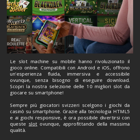
Le slot machine su mobile hanno rivoluzionato il
gioco online. Compatibili con Android e iOS, offrono
un’esperienza fluida, immersiva e accessibile
ovunque, senza bisogno di eseguire download.
Scopri la nostra selezione delle 10 migliori slot da
giocare su smartphone!
Sempre più giocatori svizzeri scelgono i giochi da
casinò su smartphone. Grazie alla tecnologia HTML5
e ai giochi responsive, è ora possibile divertirsi con
queste
slot
ovunque, approfittando della massima
qualità.