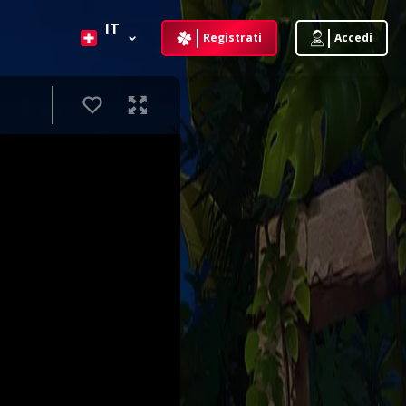
IT
Registrati
Accedi