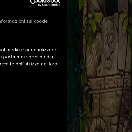
nformazioni sui cookie
cial media e per analizzare il
ri partner di social media,
colte dall'utilizzo dei loro