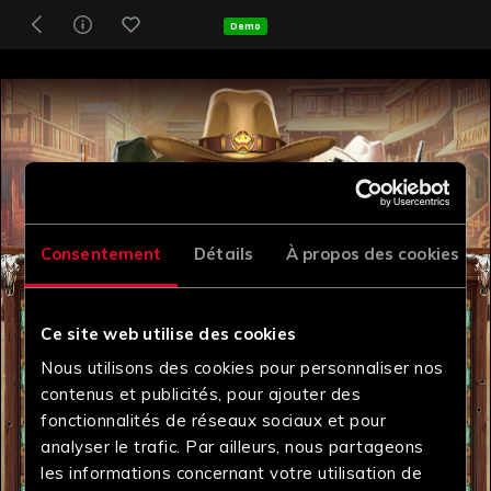
Demo
Consentement
Détails
À propos des cookies
Ce site web utilise des cookies
Nous utilisons des cookies pour personnaliser nos
contenus et publicités, pour ajouter des
fonctionnalités de réseaux sociaux et pour
analyser le trafic. Par ailleurs, nous partageons
les informations concernant votre utilisation de