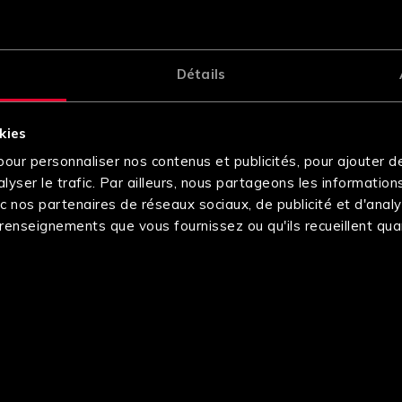
Détails
kies
pour personnaliser nos contenus et publicités, pour ajouter d
lyser le trafic. Par ailleurs, nous partageons les informatio
vec nos partenaires de réseaux sociaux, de publicité et d'anal
renseignements que vous fournissez ou qu'ils recueillent quan