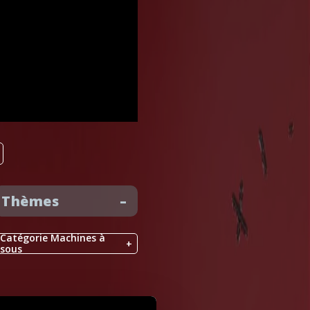
-
Thèmes
Catégorie
Machines à
+
sous