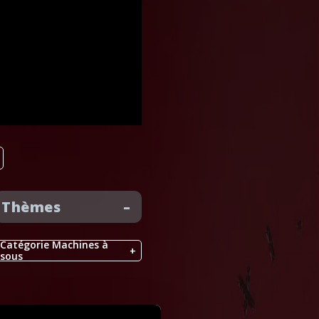
-
Thèmes
Catégorie
Machines à
+
sous