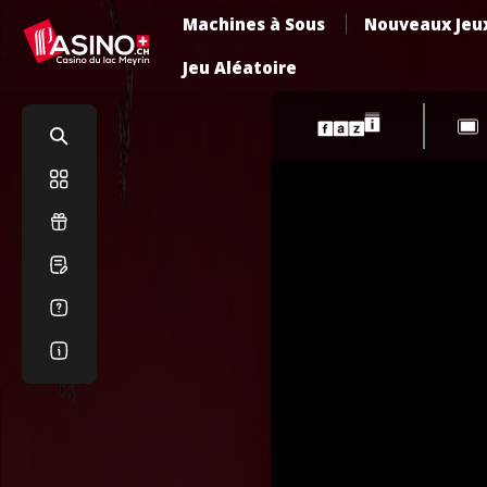
Machines à Sous
Nouveaux Jeu
Jeu Aléatoire