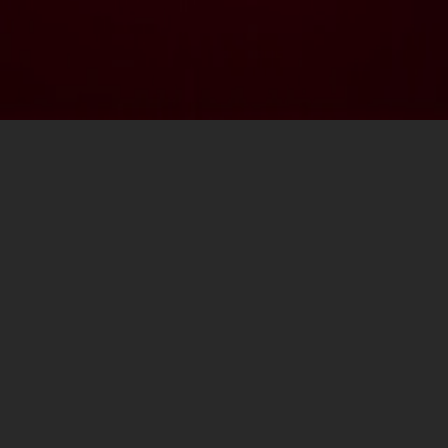
Jouez aux jeux PASINO.CH sur Android, iOS, tablette, Mac ou PC !
Accédez à nos méthodes de paiement en ligne 100 % fiables et
sécurisées.