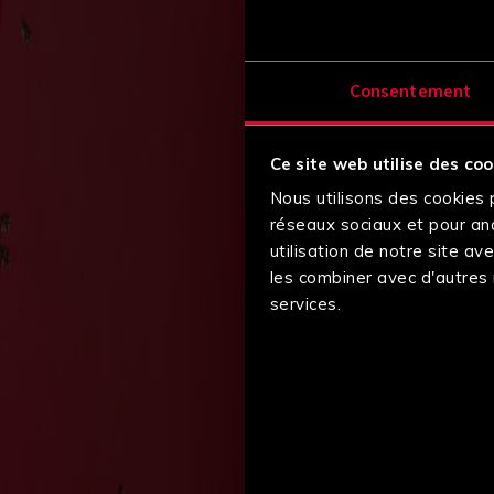
Consentement
Ce site web utilise des coo
Nous utilisons des cookies 
réseaux sociaux et pour ana
utilisation de notre site a
les combiner avec d'autres 
services.