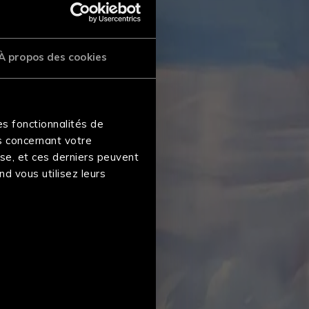
À propos des cookies
es fonctionnalités de
ns concernant votre
yse, et ces derniers peuvent
d vous utilisez leurs