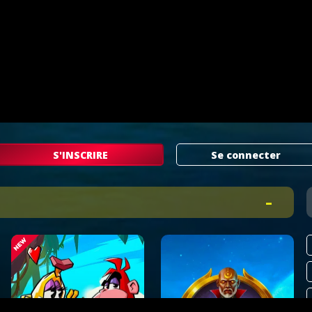
S'INSCRIRE
Se connecter
-