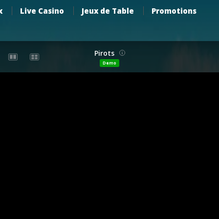
x
Live Casino
Jeux de Table
Promotions
Pirots
Demo