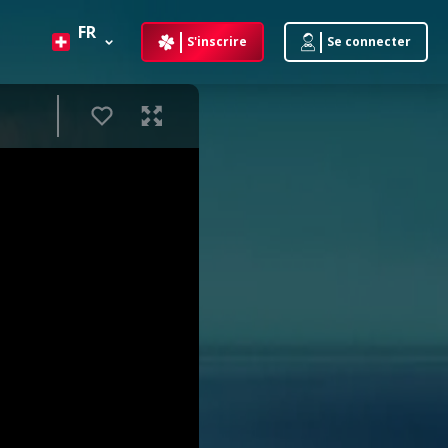
FR
S'inscrire
Se connecter