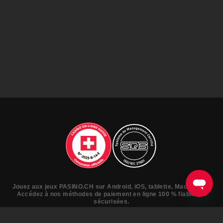
Jouez aux jeux PASINO.CH sur Android, iOS, tablette, Mac ou PC !
Accédez à nos méthodes de paiement en ligne 100 % fiables et
sécurisées.