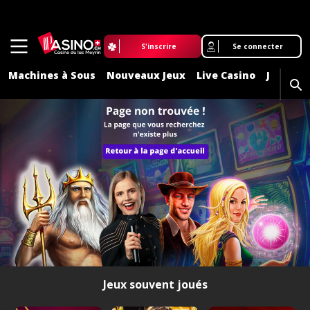
S'inscrire
Se connecter
Machines à Sous
Nouveaux Jeux
Live Casino
Jeux de 
Jeux souvent joués