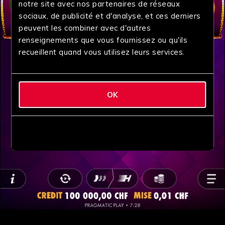
notre site avec nos partenaires de réseaux
sociaux, de publicité et d'analyse, et ces derniers
peuvent les combiner avec d'autres
renseignements que vous fournissez ou qu'ils
recueillent quand vous utilisez leurs services.
OK