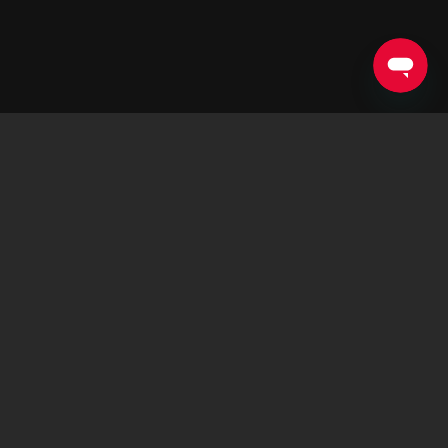
Jouez aux jeux PASINO.CH sur Android, iOS, tablette, Mac ou PC !
Accédez à nos méthodes de paiement en ligne 100 % fiables et
sécurisées.