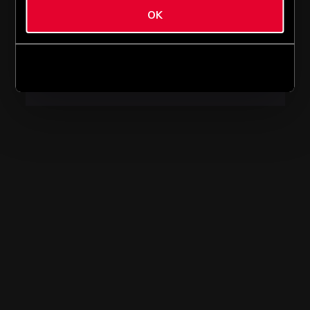
OK
Live Chat
Cliquez ici