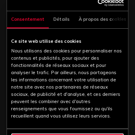
Consentement
Détails
À propos des cookies
Ce site web utilise des cookies
Nous utilisons des cookies pour personnaliser nos
contenus et publicités, pour ajouter des
ACCES INTERDIT A NOTRE OFFRE DE
fonctionnalités de réseaux sociaux et pour
CASINO EN LIGNE
analyser le trafic. Par ailleurs, nous partageons
Malheureusement, l’inscription à notre site Casino en ligne n’est pas
les informations concernant votre utilisation de
autorisée dans ce pays.
notre site avec nos partenaires de réseaux
Pour des raisons légales, l’accès à notre offre de jeux en ligne n’est
disponible qu’en Suisse et est réservé aux résidents suisses
sociaux, de publicité et d'analyse, et ces derniers
disposant d’un compte bancaire suisse.
peuvent les combiner avec d'autres
Notre service clients est à votre disposition pour toutes questions à
l’adresse
support@pasino.ch
.
renseignements que vous fournissez ou qu'ils
recueillent quand vous utilisez leurs services.