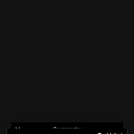
Se connecter