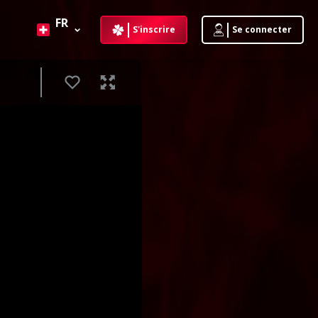
FR
S'inscrire
Se connecter