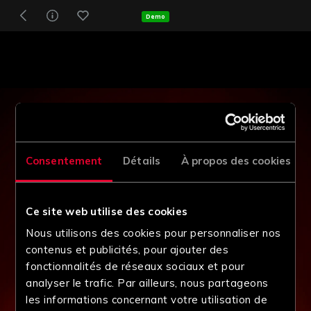
Demo
Consentement
Détails
À propos des cookies
Ce site web utilise des cookies
Nous utilisons des cookies pour personnaliser nos
contenus et publicités, pour ajouter des
fonctionnalités de réseaux sociaux et pour
analyser le trafic. Par ailleurs, nous partageons
les informations concernant votre utilisation de