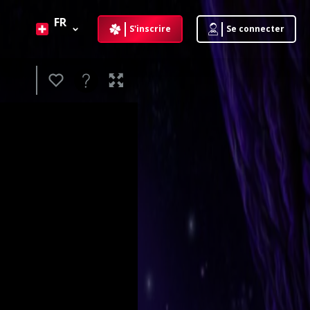
FR
S'inscrire
Se connecter