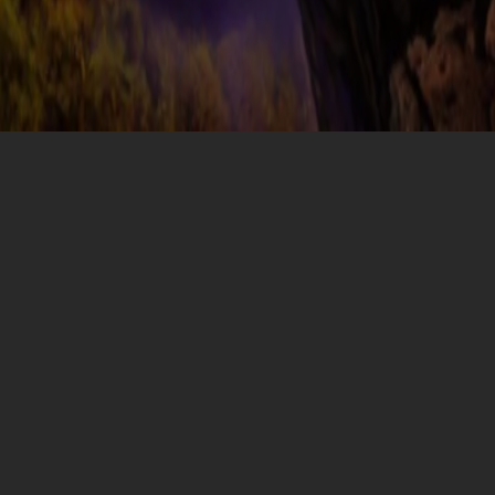
Jouez aux jeux PASINO.CH sur Android, iOS, tablette, Mac ou PC !
Accédez à nos méthodes de paiement en ligne 100 % fiables et
sécurisées.