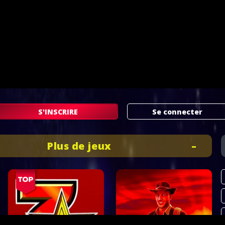
S'INSCRIRE
Se connecter
-
Plus de jeux