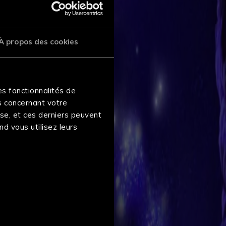
À propos des cookies
es fonctionnalités de
ns concernant votre
yse, et ces derniers peuvent
d vous utilisez leurs