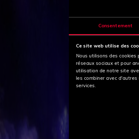
Consentement
Ce site web utilise des coo
Nous utilisons des cookies 
réseaux sociaux et pour ana
utilisation de notre site a
les combiner avec d'autres 
services.