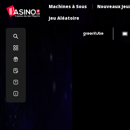
Machines à Sous
Nouveaux Jeu
Jeu Aléatoire