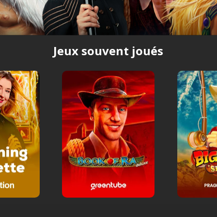
Jeux souvent joués