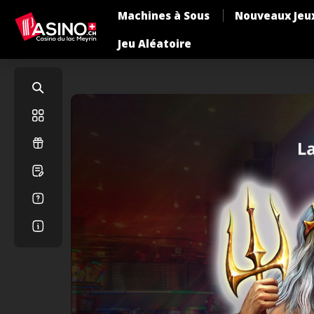
Machines à Sous
Nouveaux Jeu
Jeu Aléatoire