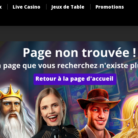
x
Live Casino
Jeux de Table
Promotions