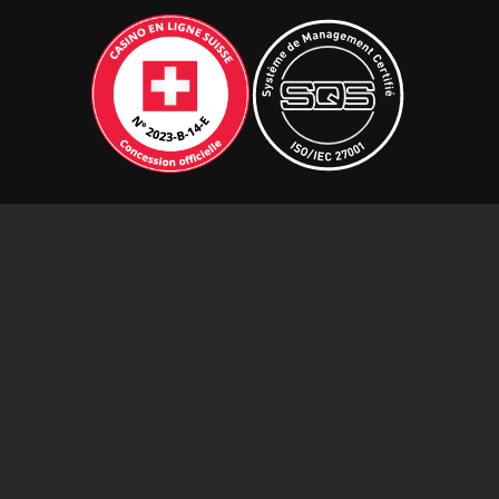
Jouez aux jeux PASINO.CH sur Android, iOS, tablette, Mac ou PC !
Accédez à nos méthodes de paiement en ligne 100 % fiables et
sécurisées.
NO.ch
Jeu responsable
Depots &
retraits
les jeux
Definir vos limites