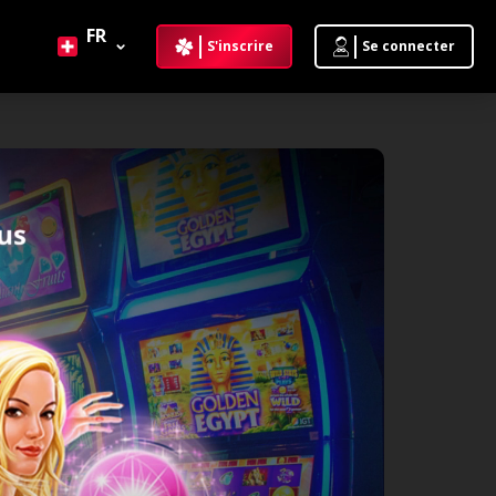
FR
S'inscrire
Se connecter