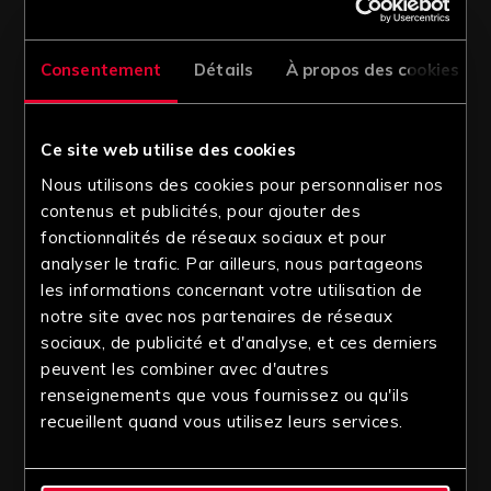
Consentement
Détails
À propos des cookies
Ce site web utilise des cookies
Nous utilisons des cookies pour personnaliser nos
contenus et publicités, pour ajouter des
ACCES INTERDIT A NOTRE OFFRE DE
fonctionnalités de réseaux sociaux et pour
CASINO EN LIGNE
analyser le trafic. Par ailleurs, nous partageons
Malheureusement, l’inscription à notre site Casino en ligne n’est pas
les informations concernant votre utilisation de
autorisée dans ce pays.
notre site avec nos partenaires de réseaux
Pour des raisons légales, l’accès à notre offre de jeux en ligne n’est
disponible qu’en Suisse et est réservé aux résidents suisses
sociaux, de publicité et d'analyse, et ces derniers
disposant d’un compte bancaire suisse.
peuvent les combiner avec d'autres
Notre service clients est à votre disposition pour toutes questions à
l’adresse
support@pasino.ch
.
renseignements que vous fournissez ou qu'ils
recueillent quand vous utilisez leurs services.