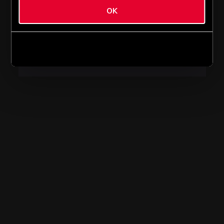
OK
Live Chat
Cliquez ici