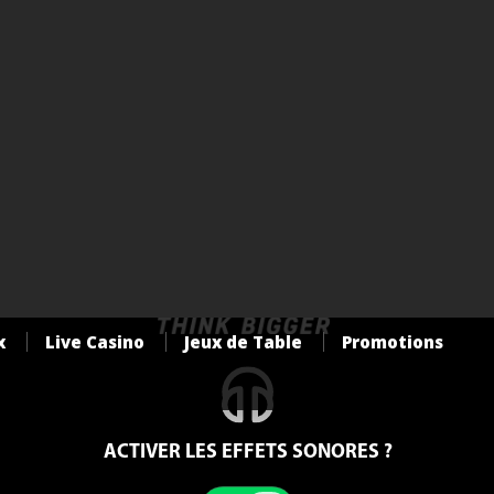
x
Live Casino
Jeux de Table
Promotions
Book of Cleopatra Super Stake Edition
Demo