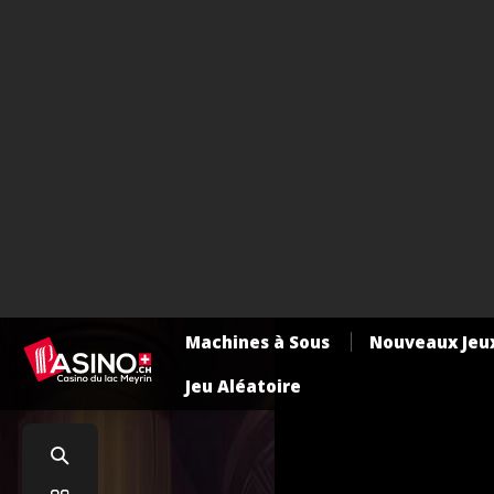
Machines à Sous
Nouveaux Jeu
Jeu Aléatoire