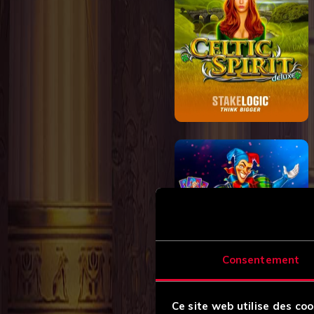
Consentement
Ce site web utilise des coo
Nous utilisons des cookies 
réseaux sociaux et pour ana
utilisation de notre site a
les combiner avec d'autres 
services.