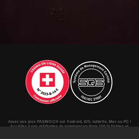
Jouez aux jeux PASINO.CH sur Android, iOS, tablette, Mac ou PC !
Accédez à nos méthodes de paiement en ligne 100 % fiables et
sécurisées.