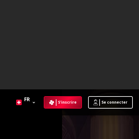
FR
S'inscrire
Se connecter