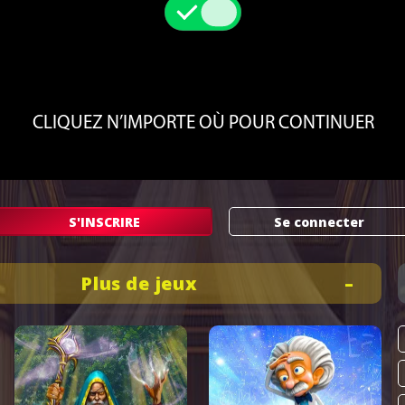
S'INSCRIRE
Se connecter
-
Plus de jeux