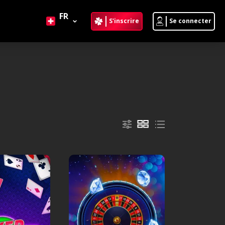
FR
S'inscrire
Se connecter