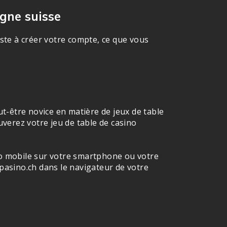
igne suisse
iste à créer votre compte, ce que vous
ut-être novice en matière de jeux de table
uverez votre jeu de table de casino
no mobile sur votre smartphone ou votre
r pasino.ch dans le navigateur de votre